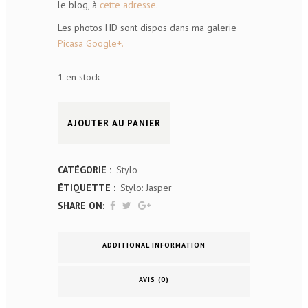
le blog, à
cette adresse.
Les photos HD sont dispos dans ma galerie
Picasa Google+.
1 en stock
Stylo
AJOUTER AU PANIER
acrylique
-
CATÉGORIE :
Stylo
ÉTIQUETTE :
Stylo: Jasper
JASPER
SHARE ON:
-
Vert
ADDITIONAL INFORMATION
quantity
AVIS (0)