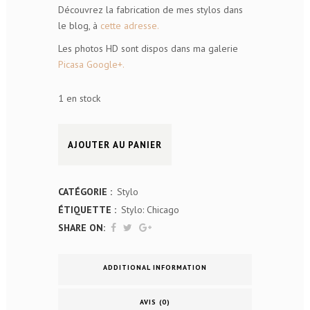
Découvrez la fabrication de mes stylos dans
le blog, à
cette adresse.
Les photos HD sont dispos dans ma galerie
Picasa Google+.
1 en stock
Stylo
AJOUTER AU PANIER
acrylique
-
CATÉGORIE :
Stylo
ÉTIQUETTE :
Stylo: Chicago
CHICAGO
SHARE ON:
-
Rouge
ADDITIONAL INFORMATION
quantity
AVIS (0)