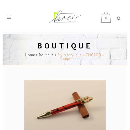
0
BOUTIQUE
Home
>
Boutique
>
Stylo acrylique – CHICAGO –
Rouge