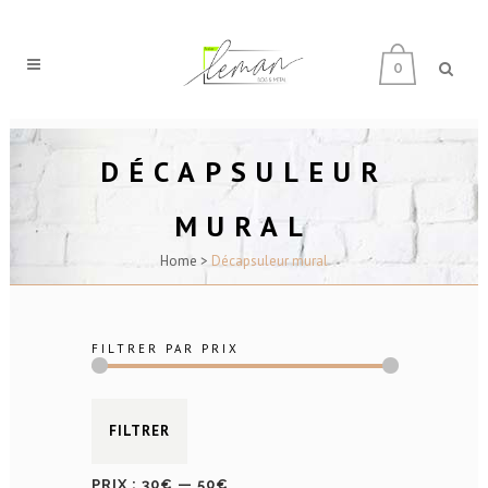
0
DÉCAPSULEUR
MURAL
Home
>
Décapsuleur mural
FILTRER PAR PRIX
Prix
Prix
FILTRER
min
max
PRIX :
30€
—
50€